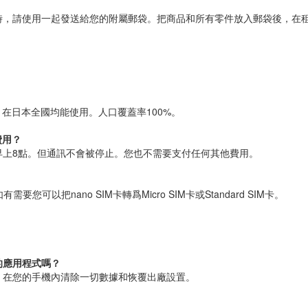
時，請使用一起發送給您的附屬郵袋。把商品和所有零件放入郵袋後，在租
/3G網絡，在日本全國均能使用。人口覆蓋率100%。
費用？
早上8點。但通訊不會被停止。您也不需要支付任何其他費用。
可以把nano SIM卡轉爲Micro SIM卡或Standard SIM卡。
的應用程式嗎？
，在您的手機內清除一切數據和恢覆出廠設置。