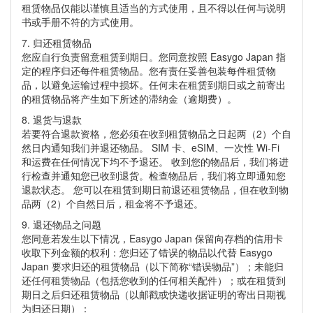
租赁物品仅能以谨慎且适当的方式使用，且不得以任何与说明
书或手册不符的方式使用。
7. 归还租赁物品
您应自行负责留意租赁到期日。您同意按照 Easygo Japan 指
定的程序归还每件租赁物品。您有责任妥善包装每件租赁物
品，以避免运输过程中损坏。任何未在租赁到期日或之前寄出
的租赁物品将产生如下所述的滞纳金（逾期费）。
8. 退货与退款
若要符合退款资格，您必须在收到租赁物品之日起两（2）个自
然日内通知我们并退还物品。 SIM 卡、eSIM、一次性 Wi-Fi
和运费在任何情况下均不予退还。 收到您的物品后，我们将进
行检查并通知您已收到退货。检查物品后，我们将立即通知您
退款状态。 您可以在租赁到期日前退还租赁物品，但在收到物
品两（2）个自然日后，租金将不予退还。
9. 退还物品之问题
您同意若发生以下情况，Easygo Japan 保留向存档的信用卡
收取下列金额的权利：您归还了错误的物品以代替 Easygo
Japan 要求归还的租赁物品（以下简称“错误物品”）；未能归
还任何租赁物品（包括您收到的任何相关配件）；或在租赁到
期日之后归还租赁物品（以邮戳或快递收据证明的寄出日期视
为归还日期）：