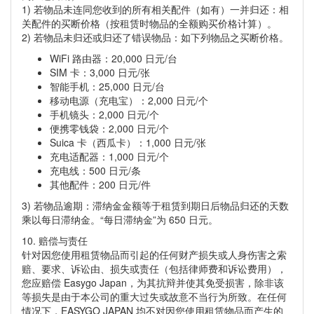
1) 若物品未连同您收到的所有相关配件（如有）一并归还：相
关配件的买断价格（按租赁时物品的全额购买价格计算）。
2) 若物品未归还或归还了错误物品：如下列物品之买断价格。
WiFi 路由器：20,000 日元/台
SIM 卡：3,000 日元/张
智能手机：25,000 日元/台
移动电源（充电宝）：2,000 日元/个
手机镜头：2,000 日元/个
便携零钱袋：2,000 日元/个
Suica 卡（西瓜卡）：1,000 日元/张
充电适配器：1,000 日元/个
充电线：500 日元/条
其他配件：200 日元/件
3) 若物品逾期：滞纳金金额等于租赁到期日后物品归还的天数
乘以每日滞纳金。“每日滞纳金”为 650 日元。
10. 赔偿与责任
针对因您使用租赁物品而引起的任何财产损失或人身伤害之索
赔、要求、诉讼由、损失或责任（包括律师费和诉讼费用），
您应赔偿 Easygo Japan，为其抗辩并使其免受损害，除非该
等损失是由于本公司的重大过失或故意不当行为所致。在任何
情况下，EASYGO JAPAN 均不对因您使用租赁物品而产生的