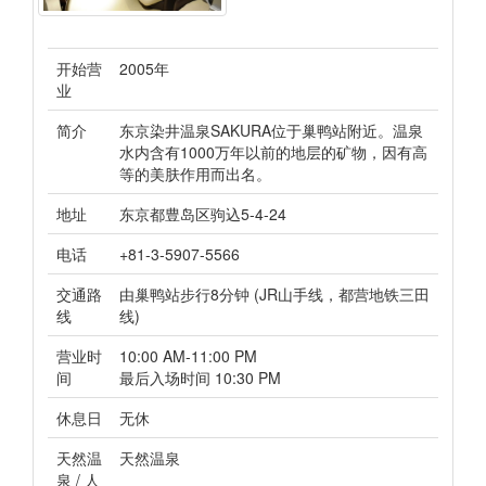
开始营
2005年
业
简介
东京染井温泉SAKURA位于巢鸭站附近。温泉
水内含有1000万年以前的地层的矿物，因有高
等的美肤作用而出名。
地址
东京都豊岛区驹込5-4-24
电话
+81-3-5907-5566
交通路
由巢鸭站步行8分钟 (JR山手线，都营地铁三田
线
线)
营业时
10:00 AM-11:00 PM
间
最后入场时间 10:30 PM
休息日
无休
天然温
天然温泉
泉 / 人