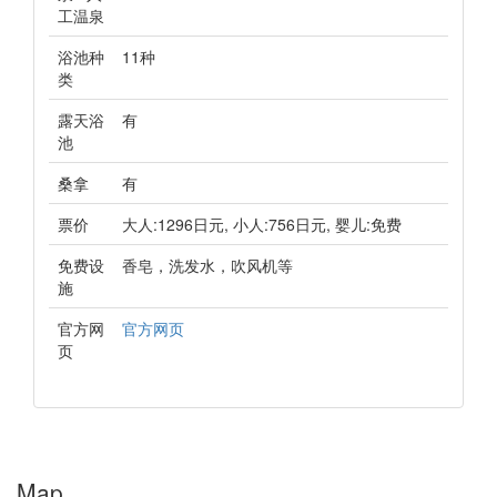
工温泉
浴池种
11种
类
露天浴
有
池
桑拿
有
票价
大人:1296日元, 小人:756日元, 婴儿:免费
免费设
香皂，洗发水，吹风机等
施
官方网
官方网页
页
Map